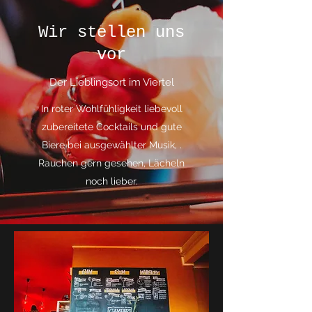
Wir stellen uns
vor
Der Lieblingsort im Viertel
In roter Wohlfühligkeit liebevoll
zubereitete Cocktails und gute
Biere bei ausgewählter Musik, .
Rauchen gern gesehen, Lächeln
noch lieber.